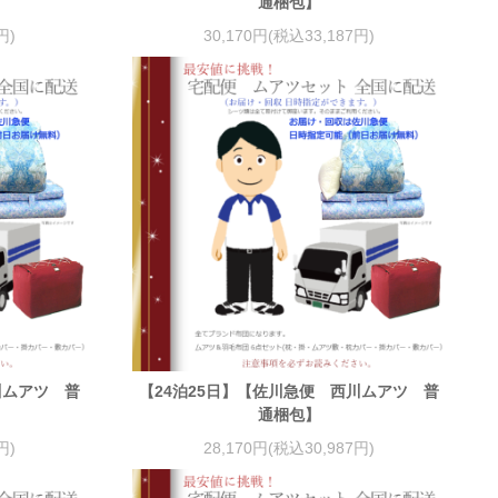
通梱包】
円)
30,170円(税込33,187円)
川ムアツ 普
【24泊25日】【佐川急便 西川ムアツ 普
通梱包】
円)
28,170円(税込30,987円)