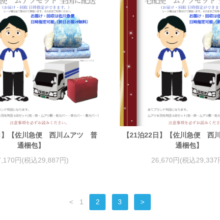
3日】【佐川急便 西川ムアツ 普
【21泊22日】【佐川急便 西
通梱包】
通梱包】
7,170円(税込29,887円)
26,670円(税込29,337
<
1
2
3
>