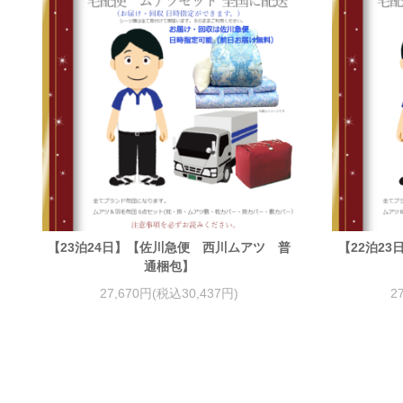
【23泊24日】【佐川急便 西川ムアツ 普
【22泊2
通梱包】
27,670円(税込30,437円)
2