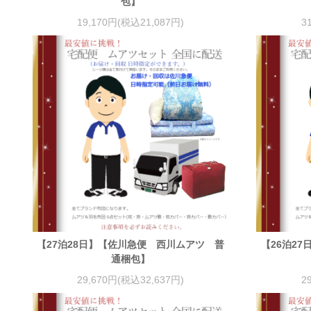
包】
19,170円(税込21,087円)
3
【27泊28日】【佐川急便 西川ムアツ 普
【26泊2
通梱包】
29,670円(税込32,637円)
2