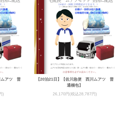
川ムアツ 普
【20泊21日】【佐川急便 西川ムアツ 普
通梱包】
円)
26,170円(税込28,787円)