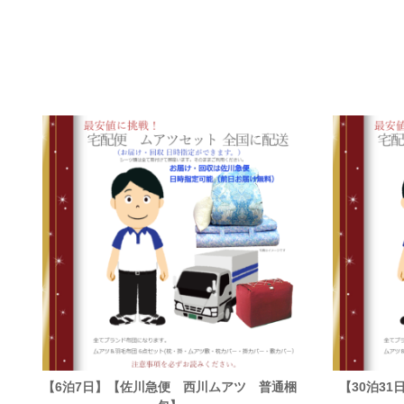
【6泊7日】【佐川急便 西川ムアツ 普通梱
【30泊3