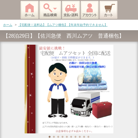
ホーム
>
【宅配便！送料込】【ムアツ梱包】【年末年始予約できません】
【28泊29日】【佐川急便 西川ムアツ 普通梱包】