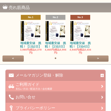
売れ筋商品
No.1
No.2
No.3
地域最安値 挑
地域最安値 挑
地域最安値 挑
戦！【1泊2日】
戦！【2泊3日】
戦！【3泊4日】
3,980円(税込4,378
4,460円(税込4,906
4,940円(税込5,434
円)
円)
円)
<
>
メールマガジン登録・解除
ご利用ガイド
支払い方法 / 配送方法 / 会社概要
お問い合せ
プライバシーポリシー