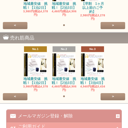
地域最安値 挑
地域最安値 挑
【早割 1ヶ月
戦！【1泊2日】
戦！【2泊3日】
以上前のご予
3,980円(税込4,378
4,460円(税込4,906
約】
円)
円)
2,980円(税込3,278
円)
<
>
売れ筋商品
No.1
No.2
No.3
地域最安値 挑
地域最安値 挑
地域最安値 挑
戦！【1泊2日】
戦！【2泊3日】
戦！【3泊4日】
3,980円(税込4,378
4,460円(税込4,906
4,940円(税込5,434
円)
円)
円)
<
>
メールマガジン登録・解除
ご利用ガイド