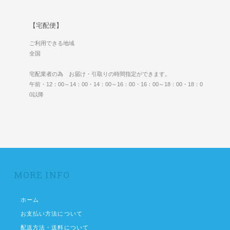
【宅配便】
ご利用できる地域
全国
宅配業者の為 お届け・引取りの時間指定ができます。
午前・12：00～14：00・14：00～16：00・16：00～18：00・18：0
0以降
MORE INFO
ホーム
お支払い方法について
配送方法・送料について