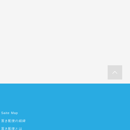
Saite Map
置き配便の経緯
置き配便とは