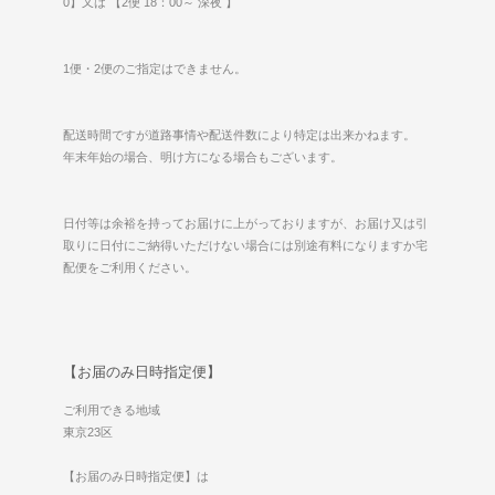
0】又は 【2便 18：00～ 深夜 】
1便・2便のご指定はできません。
配送時間ですが道路事情や配送件数により特定は出来かねます。
年末年始の場合、明け方になる場合もございます。
日付等は余裕を持ってお届けに上がっておりますが、お届け又は引
取りに日付にご納得いただけない場合には別途有料になりますか宅
配便をご利用ください。
【お届のみ日時指定便】
ご利用できる地域
東京23区
【お届のみ日時指定便】は