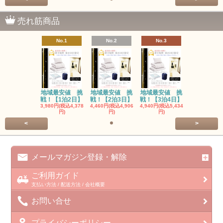
売れ筋商品
No.1
No.2
No.3
地域最安値 挑
地域最安値 挑
地域最安値 挑
戦！【1泊2日】
戦！【2泊3日】
戦！【3泊4日】
3,980円(税込4,378
4,460円(税込4,906
4,940円(税込5,434
円)
円)
円)
<
>
メールマガジン登録・解除
ご利用ガイド
支払い方法 / 配送方法 / 会社概要
お問い合せ
プライバシーポリシー