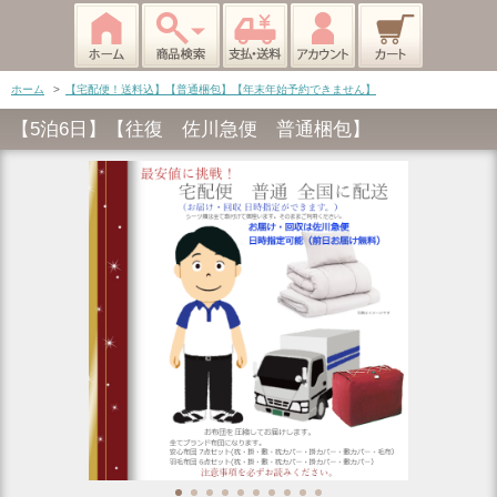
ホーム
>
【宅配便！送料込】【普通梱包】【年末年始予約できません】
【5泊6日】【往復 佐川急便 普通梱包】