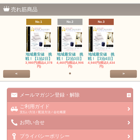
売れ筋商品
No.1
No.2
No.3
地域最安値 挑
地域最安値 挑
地域最安値 挑
戦！【1泊2日】
戦！【2泊3日】
戦！【3泊4日】
3,980円(税込4,378
4,460円(税込4,906
4,940円(税込5,434
円)
円)
円)
<
>
メールマガジン登録・解除
ご利用ガイド
支払い方法 / 配送方法 / 会社概要
お問い合せ
プライバシーポリシー