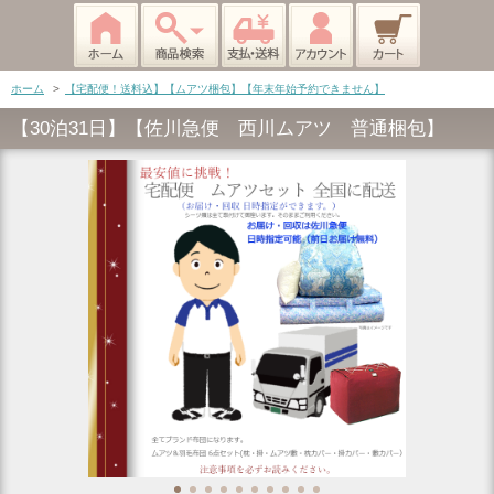
ホーム
>
【宅配便！送料込】【ムアツ梱包】【年末年始予約できません】
【30泊31日】【佐川急便 西川ムアツ 普通梱包】