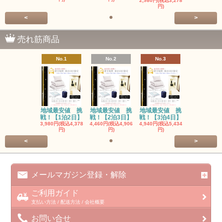
2,980円(税込3,278
円)
<
>
売れ筋商品
No.1
No.2
No.3
地域最安値 挑
地域最安値 挑
地域最安値 挑
戦！【1泊2日】
戦！【2泊3日】
戦！【3泊4日】
3,980円(税込4,378
4,460円(税込4,906
4,940円(税込5,434
円)
円)
円)
<
>
メールマガジン登録・解除
ご利用ガイド
支払い方法 / 配送方法 / 会社概要
お問い合せ