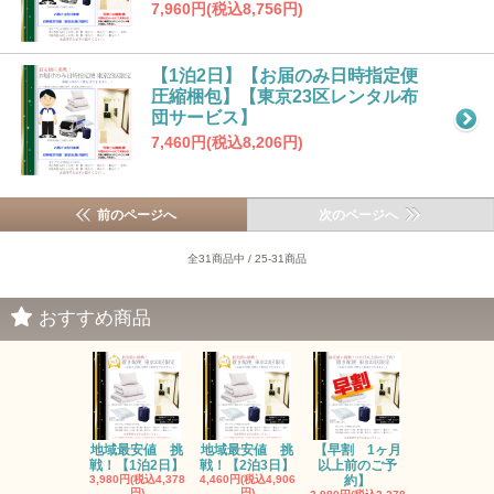
7,960円(税込8,756円)
【1泊2日】【お届のみ日時指定便
圧縮梱包】【東京23区レンタル布
団サービス】
7,460円(税込8,206円)
前のページへ
次のページへ
全31商品中 / 25-31商品
おすすめ商品
地域最安値 挑
地域最安値 挑
【早割 1ヶ月
戦！【1泊2日】
戦！【2泊3日】
以上前のご予
3,980円(税込4,378
4,460円(税込4,906
約】
円)
円)