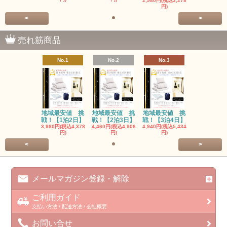
2,980円(税込3,278
円)
<
>
売れ筋商品
No.1
No.2
No.3
地域最安値 挑
地域最安値 挑
地域最安値 挑
戦！【1泊2日】
戦！【2泊3日】
戦！【3泊4日】
3,980円(税込4,378
4,460円(税込4,906
4,940円(税込5,434
円)
円)
円)
<
>
メールマガジン登録・解除
ご利用ガイド
支払い方法 / 配送方法 / 会社概要
お問い合せ