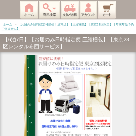
ホーム
>
【お届のみ日時指定可能便！送料込】【圧縮梱包】【東京23区限定】【年末年始予約
できません】
【6泊7日】【お届のみ日時指定便 圧縮梱包】【東京23
区レンタル布団サービス】