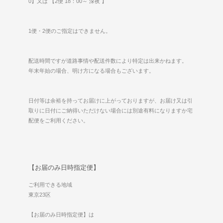
0】又は 【2便 18：00～ 深夜 】
1便・2便のご指定はできません。
配送時間ですが道路事情や配送件数により特定は出来かねます。
年末年始の場合、明け方になる場合もございます。
日付等は余裕を持ってお届けに上がっておりますが、お届け又は引
取りに日付にご納得いただけない場合には別途有料になりますか宅
配便をご利用ください。
【お届のみ日時指定便】
ご利用できる地域
東京23区
【お届のみ日時指定便】は