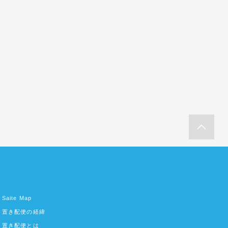
Saite Map
置き配便の経緯
置き配便とは