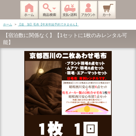
ホーム
>
【追 加】毛布【年末年始予約できません】
【宿泊数に関係なく】【1セットに1枚のみレンタル可
能】