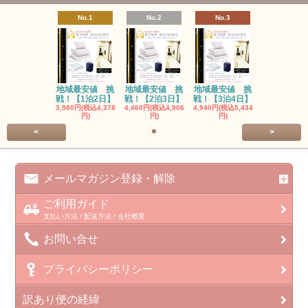
No.1
No.2
No.3
地域最安値 挑
地域最安値 挑
地域最安値 挑
戦！【1泊2日】
戦！【2泊3日】
戦！【3泊4日】
3,980円(税込4,378
4,460円(税込4,906
4,940円(税込5,434
円)
円)
円)
<
>
メールマガジン登録・解除
ご利用ガイド
支払い方法 / 配送方法 / 会社概要
お問い合せ
プライバシーポリシー
訳あり便の経緯