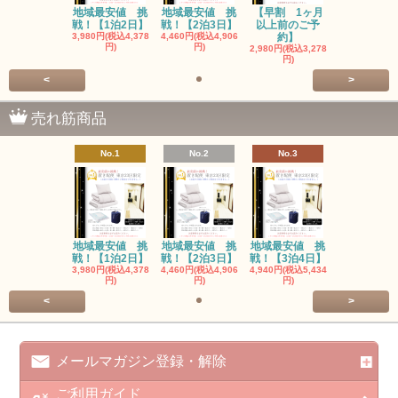
地域最安値 挑
地域最安値 挑
【早割 1ヶ月
戦！【1泊2日】
戦！【2泊3日】
以上前のご予
3,980円(税込4,378
4,460円(税込4,906
約】
円)
円)
2,980円(税込3,278
円)
<
>
売れ筋商品
No.1
No.2
No.3
地域最安値 挑
地域最安値 挑
地域最安値 挑
戦！【1泊2日】
戦！【2泊3日】
戦！【3泊4日】
3,980円(税込4,378
4,460円(税込4,906
4,940円(税込5,434
円)
円)
円)
<
>
メールマガジン登録・解除
ご利用ガイド