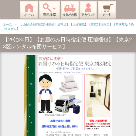
ホーム
>
【お届のみ日時指定可能便！送料込】【圧縮梱包】【東京23区限定】【年末年始予約
できません】
【29泊30日】【お届のみ日時指定便 圧縮梱包】【東京2
3区レンタル布団サービス】