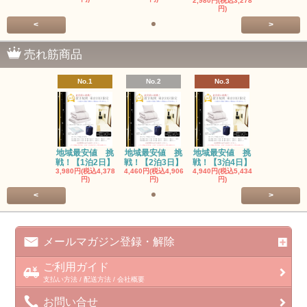
2,980円(税込3,278
円)
<
>
売れ筋商品
No.1
No.2
No.3
地域最安値 挑
地域最安値 挑
地域最安値 挑
戦！【1泊2日】
戦！【2泊3日】
戦！【3泊4日】
3,980円(税込4,378
4,460円(税込4,906
4,940円(税込5,434
円)
円)
円)
<
>
メールマガジン登録・解除
ご利用ガイド
支払い方法 / 配送方法 / 会社概要
お問い合せ