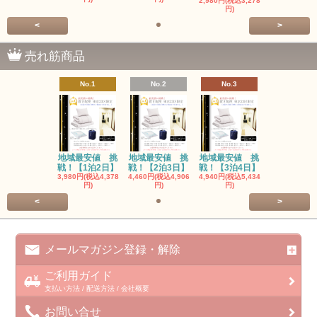
2,980円(税込3,278
円)
<
>
売れ筋商品
No.1
No.2
No.3
地域最安値 挑
地域最安値 挑
地域最安値 挑
戦！【1泊2日】
戦！【2泊3日】
戦！【3泊4日】
3,980円(税込4,378
4,460円(税込4,906
4,940円(税込5,434
円)
円)
円)
<
>
メールマガジン登録・解除
ご利用ガイド
支払い方法 / 配送方法 / 会社概要
お問い合せ