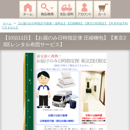
ホーム
>
【お届のみ日時指定可能便！送料込】【圧縮梱包】【東京23区限定】【年末年始予約
できません】
【10泊11日】【お届のみ日時指定便 圧縮梱包】【東京2
3区レンタル布団サービス】