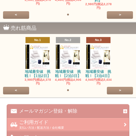
約】
円)
円)
2,980円(税込3,278
円)
<
>
売れ筋商品
No.1
No.2
No.3
地域最安値 挑
地域最安値 挑
地域最安値 挑
戦！【1泊2日】
戦！【2泊3日】
戦！【3泊4日】
3,980円(税込4,378
4,460円(税込4,906
4,940円(税込5,434
円)
円)
円)
<
>
メールマガジン登録・解除
ご利用ガイド
支払い方法 / 配送方法 / 会社概要