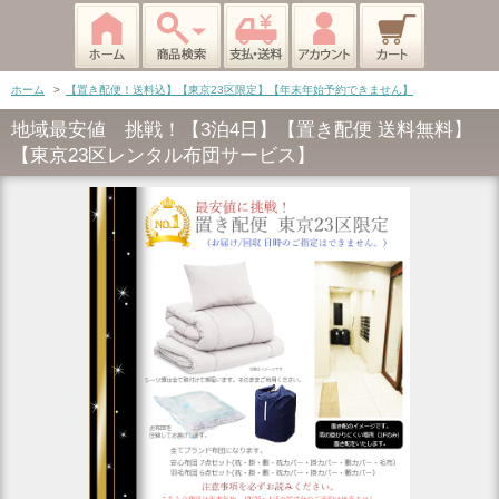
ホーム
>
【置き配便！送料込】【東京23区限定】【年末年始予約できません】
地域最安値 挑戦！【3泊4日】【置き配便 送料無料】
【東京23区レンタル布団サービス】