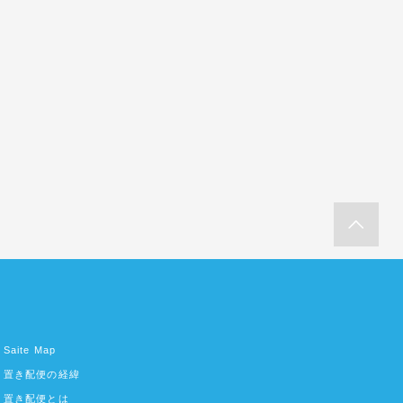
Saite Map
置き配便の経緯
置き配便とは