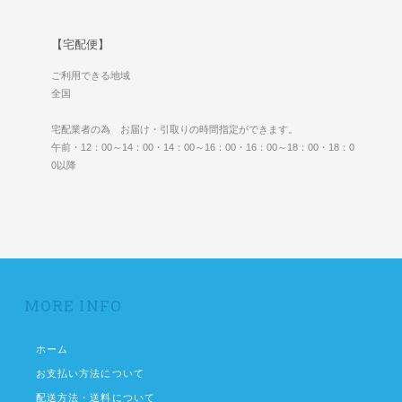
【宅配便】
ご利用できる地域
全国
宅配業者の為 お届け・引取りの時間指定ができます。
午前・12：00～14：00・14：00～16：00・16：00～18：00・18：0
0以降
MORE INFO
ホーム
お支払い方法について
配送方法・送料について