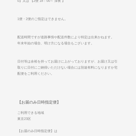
0】又は 【2便 18：00～ 深夜 】
1便・2便のご指定はできません。
配送時間ですが道路事情や配送件数により特定は出来かねます。
年末年始の場合、明け方になる場合もございます。
日付等は余裕を持ってお届けに上がっておりますが、お届け又は引
取りに日付にご納得いただけない場合には別途有料になりますか宅
配便をご利用ください。
【お届のみ日時指定便】
ご利用できる地域
東京23区
【お届のみ日時指定便】は