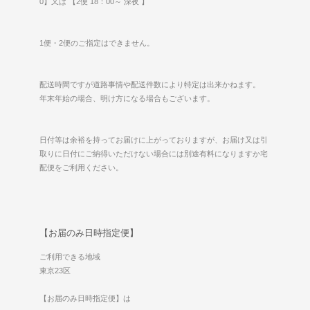
0】又は 【2便 18：00～ 深夜 】
1便・2便のご指定はできません。
配送時間ですが道路事情や配送件数により特定は出来かねます。
年末年始の場合、明け方になる場合もございます。
日付等は余裕を持ってお届けに上がっておりますが、お届け又は引
取りに日付にご納得いただけない場合には別途有料になりますか宅
配便をご利用ください。
【お届のみ日時指定便】
ご利用できる地域
東京23区
【お届のみ日時指定便】は