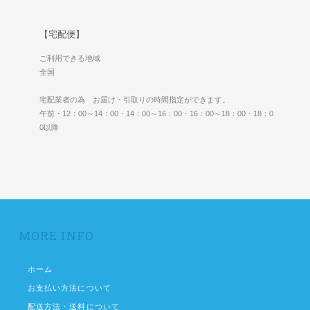
【宅配便】
ご利用できる地域
全国
宅配業者の為 お届け・引取りの時間指定ができます。
午前・12：00～14：00・14：00～16：00・16：00～18：00・18：0
0以降
MORE INFO
ホーム
お支払い方法について
配送方法・送料について