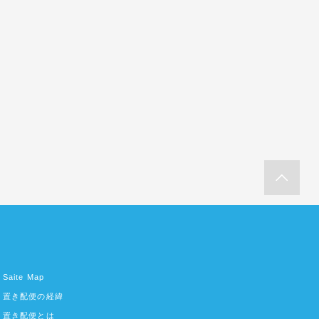
Saite Map
置き配便の経緯
置き配便とは