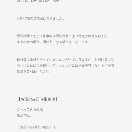
0】又は 【2便 18：00～ 深夜 】
1便・2便のご指定はできません。
配送時間ですが道路事情や配送件数により特定は出来かねます。
年末年始の場合、明け方になる場合もございます。
日付等は余裕を持ってお届けに上がっておりますが、お届け又は引
取りに日付にご納得いただけない場合には別途有料になりますか宅
配便をご利用ください。
【お届のみ日時指定便】
ご利用できる地域
東京23区
【お届のみ日時指定便】は