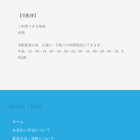
【宅配便】
ご利用できる地域
全国
宅配業者の為 お届け・引取りの時間指定ができます。
午前・12：00～14：00・14：00～16：00・16：00～18：00・18：0
0以降
MORE INFO
ホーム
お支払い方法について
配送方法・送料について