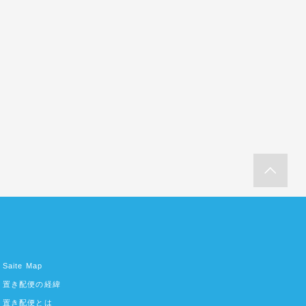
Saite Map
置き配便の経緯
置き配便とは