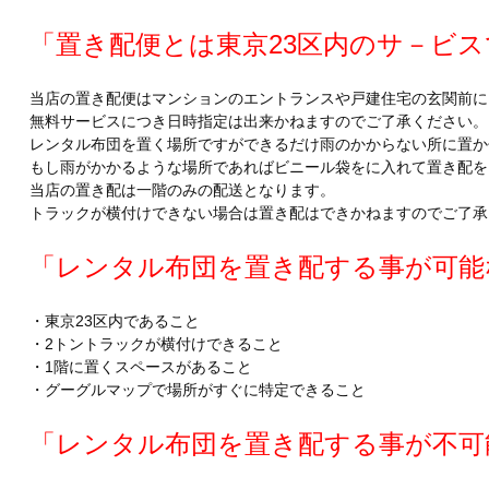
「置き配便とは東京23区内のサ－ビス
当店の置き配便はマンションのエントランスや戸建住宅の玄関前に
無料サービスにつき日時指定は出来かねますのでご了承ください。
レンタル布団を置く場所ですができるだけ雨のかからない所に置か
もし雨がかかるような場所であればビニール袋をに入れて置き配を
当店の置き配は一階のみの配送となります。
トラックが横付けできない場合は置き配はできかねますのでご了承
「レンタル布団を置き配する事が可能
・東京23区内であること
・2トントラックが横付けできること
・1階に置くスペースがあること
・グーグルマップで場所がすぐに特定できること
「レンタル布団を置き配する事が不可