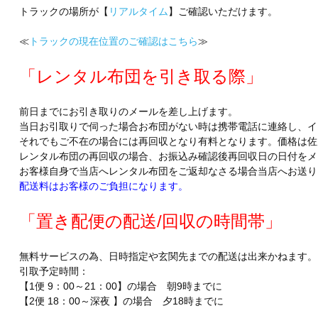
トラックの場所が【
リアルタイム
】ご確認いただけます。
≪
トラックの現在位置のご確認はこちら
≫
「レンタル布団を引き取る際」
前日までにお引き取りのメールを差し上げます。
当日お引取りで伺った場合お布団がない時は携帯電話に連絡し、イ
それでもご不在の場合には再回収となり有料となります。価格は佐
レンタル布団の再回収の場合、お振込み確認後再回収日の日付をメ
お客様自身で当店へレンタル布団をご返却なさる場合当店へお送り
配送料はお客様のご負担になります。
「置き配便の配送/回収の時間帯」
無料サービスの為、日時指定や玄関先までの配送は出来かねます。
引取予定時間：
【1便 9：00～21：00】の場合 朝9時までに
【2便 18：00～深夜 】の場合 夕18時までに