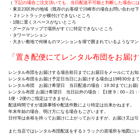
（
下記の場合ご注文頂いても、当日配送不可能と判断した場合には
・東京23区外の地域（既存のお客様で川崎市の場合お問い合わせ
・ 2トントラックが横付けできないところ
・1階に置くスペースがないところ
・グーグルマップで場所がすぐに特定できないところ
・タワーマンション
・大きい敷地で何棟ものマンションを塀で囲まれているようなマン
「置き配便にてレンタル布団をお届け
レンタル布団をお届けする場合前日までにお届日をメールにてお知
レンタル布団をお届け予定日当日にお届けする場合は19時30分ま
レンタル布団 お届け希望日 当日配達の場合：19:30までにお届
レンタル布団 お届け希望日 当日以外の場合：【1便 9：00～21：00
1便・2便のご指定はできません。
配送時間ですが道路事情や配送件数により特定は出来かねます。
年末年始の場合、明け方になる場合もございます。
日付等は余裕を持ってお届けに上がっておりますが、お届け又は引
また当店ではレンタル布団配送をするトラックの居場所を地図にい